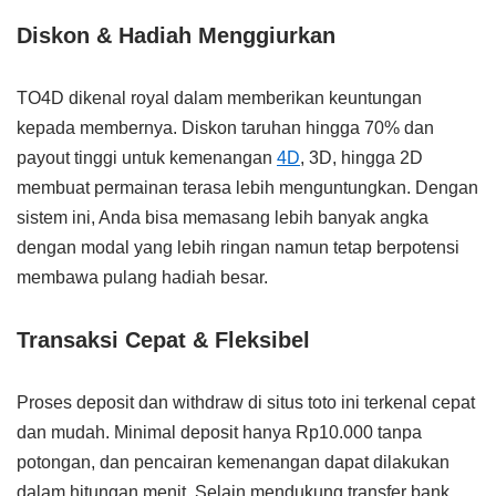
Diskon & Hadiah Menggiurkan
TO4D dikenal royal dalam memberikan keuntungan
kepada membernya. Diskon taruhan hingga 70% dan
payout tinggi untuk kemenangan
4D
, 3D, hingga 2D
membuat permainan terasa lebih menguntungkan. Dengan
sistem ini, Anda bisa memasang lebih banyak angka
dengan modal yang lebih ringan namun tetap berpotensi
membawa pulang hadiah besar.
Transaksi Cepat & Fleksibel
Proses deposit dan withdraw di situs toto ini terkenal cepat
dan mudah. Minimal deposit hanya Rp10.000 tanpa
potongan, dan pencairan kemenangan dapat dilakukan
dalam hitungan menit. Selain mendukung transfer bank