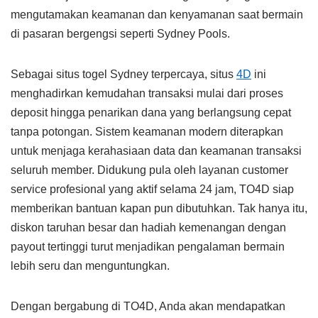
mengutamakan keamanan dan kenyamanan saat bermain
di pasaran bergengsi seperti Sydney Pools.
Sebagai situs togel Sydney terpercaya, situs
4D
ini
menghadirkan kemudahan transaksi mulai dari proses
deposit hingga penarikan dana yang berlangsung cepat
tanpa potongan. Sistem keamanan modern diterapkan
untuk menjaga kerahasiaan data dan keamanan transaksi
seluruh member. Didukung pula oleh layanan customer
service profesional yang aktif selama 24 jam, TO4D siap
memberikan bantuan kapan pun dibutuhkan. Tak hanya itu,
diskon taruhan besar dan hadiah kemenangan dengan
payout tertinggi turut menjadikan pengalaman bermain
lebih seru dan menguntungkan.
Dengan bergabung di TO4D, Anda akan mendapatkan