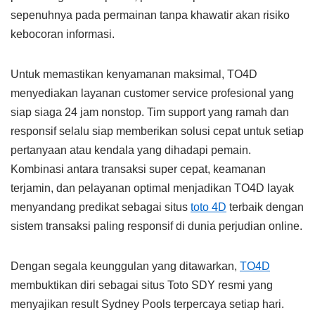
sepenuhnya pada permainan tanpa khawatir akan risiko
kebocoran informasi.
Untuk memastikan kenyamanan maksimal, TO4D
menyediakan layanan customer service profesional yang
siap siaga 24 jam nonstop. Tim support yang ramah dan
responsif selalu siap memberikan solusi cepat untuk setiap
pertanyaan atau kendala yang dihadapi pemain.
Kombinasi antara transaksi super cepat, keamanan
terjamin, dan pelayanan optimal menjadikan TO4D layak
menyandang predikat sebagai situs
toto 4D
terbaik dengan
sistem transaksi paling responsif di dunia perjudian online.
Dengan segala keunggulan yang ditawarkan,
TO4D
membuktikan diri sebagai situs Toto SDY resmi yang
menyajikan result Sydney Pools terpercaya setiap hari.