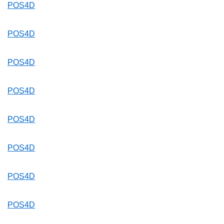
POS4D
POS4D
POS4D
POS4D
POS4D
POS4D
POS4D
POS4D