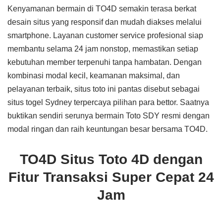
Kenyamanan bermain di TO4D semakin terasa berkat
desain situs yang responsif dan mudah diakses melalui
smartphone. Layanan customer service profesional siap
membantu selama 24 jam nonstop, memastikan setiap
kebutuhan member terpenuhi tanpa hambatan. Dengan
kombinasi modal kecil, keamanan maksimal, dan
pelayanan terbaik, situs toto ini pantas disebut sebagai
situs togel Sydney terpercaya pilihan para bettor. Saatnya
buktikan sendiri serunya bermain Toto SDY resmi dengan
modal ringan dan raih keuntungan besar bersama TO4D.
TO4D Situs Toto 4D dengan
Fitur Transaksi Super Cepat 24
Jam