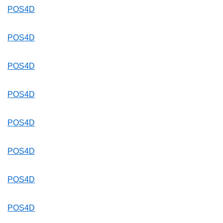
POS4D
POS4D
POS4D
POS4D
POS4D
POS4D
POS4D
POS4D