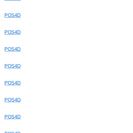
POS4D
POS4D
POS4D
POS4D
POS4D
POS4D
POS4D