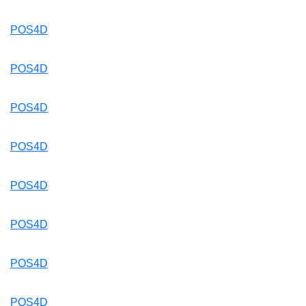
POS4D
POS4D
POS4D
POS4D
POS4D
POS4D
POS4D
POS4D