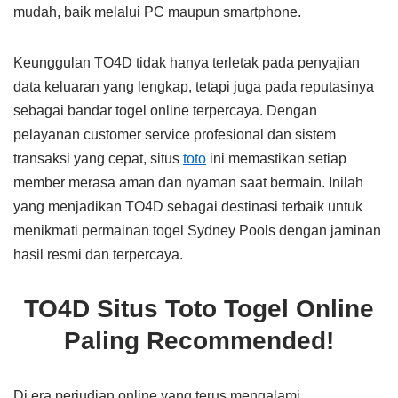
mudah, baik melalui PC maupun smartphone.
Keunggulan TO4D tidak hanya terletak pada penyajian
data keluaran yang lengkap, tetapi juga pada reputasinya
sebagai bandar togel online terpercaya. Dengan
pelayanan customer service profesional dan sistem
transaksi yang cepat, situs
toto
ini memastikan setiap
member merasa aman dan nyaman saat bermain. Inilah
yang menjadikan TO4D sebagai destinasi terbaik untuk
menikmati permainan togel Sydney Pools dengan jaminan
hasil resmi dan terpercaya.
TO4D Situs Toto Togel Online
Paling Recommended!
Di era perjudian online yang terus mengalami