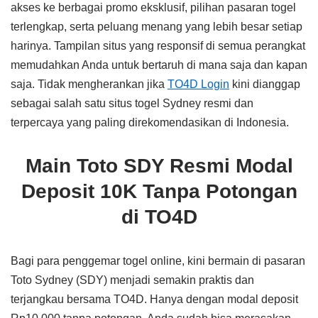
akses ke berbagai promo eksklusif, pilihan pasaran togel
terlengkap, serta peluang menang yang lebih besar setiap
harinya. Tampilan situs yang responsif di semua perangkat
memudahkan Anda untuk bertaruh di mana saja dan kapan
saja. Tidak mengherankan jika
TO4D Login
kini dianggap
sebagai salah satu situs togel Sydney resmi dan
terpercaya yang paling direkomendasikan di Indonesia.
Main Toto SDY Resmi Modal
Deposit 10K Tanpa Potongan
di TO4D
Bagi para penggemar togel online, kini bermain di pasaran
Toto Sydney (SDY) menjadi semakin praktis dan
terjangkau bersama TO4D. Hanya dengan modal deposit