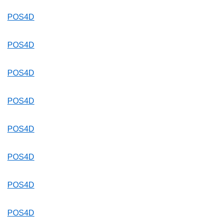
POS4D
POS4D
POS4D
POS4D
POS4D
POS4D
POS4D
POS4D