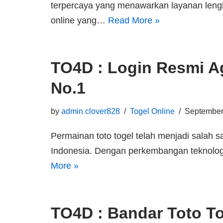
terpercaya yang menawarkan layanan leng
online yang…
Read More »
TO4D : Login Resmi Ag
No.1
by
admin clover828
Togel Online
September
Permainan toto togel telah menjadi salah sa
Indonesia. Dengan perkembangan teknologi d
More »
TO4D : Bandar Toto T