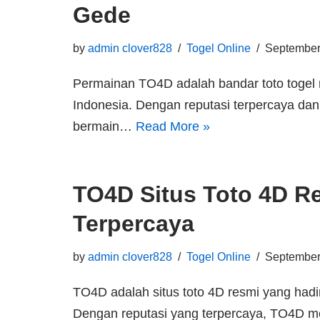
Gede
by
admin clover828
Togel Online
September
Permainan TO4D adalah bandar toto togel re
Indonesia. Dengan reputasi terpercaya dan
bermain…
Read More »
TO4D Situs Toto 4D R
Terpercaya
by
admin clover828
Togel Online
September
TO4D adalah situs toto 4D resmi yang hadir
Dengan reputasi yang terpercaya, TO4D me