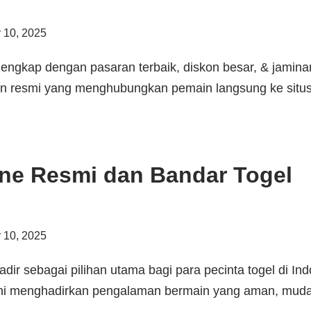
 10, 2025
rlengkap dengan pasaran terbaik, diskon besar, & jami
 login resmi yang menghubungkan pemain langsung ke sit
ine Resmi dan Bandar Togel
 10, 2025
dir sebagai pilihan utama bagi para pecinta togel di Ind
4D ini menghadirkan pengalaman bermain yang aman, mu