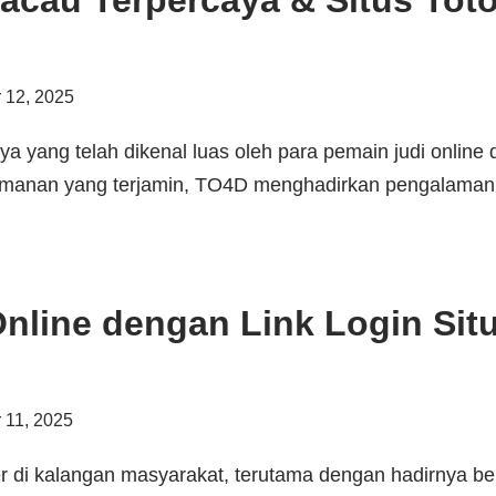
acau Terpercaya & Situs Tot
 12, 2025
 yang telah dikenal luas oleh para pemain judi online d
eamanan yang terjamin, TO4D menghadirkan pengalaman
nline dengan Link Login Sit
 11, 2025
er di kalangan masyarakat, terutama dengan hadirnya be