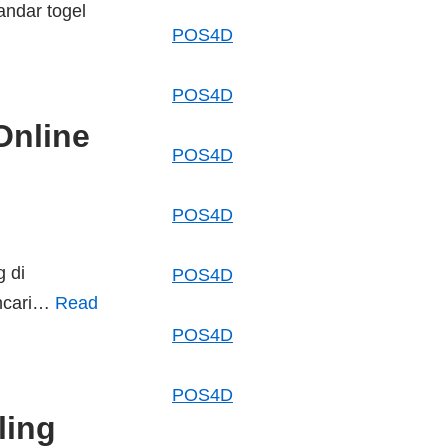
ndar togel
POS4D
POS4D
Online
POS4D
POS4D
g di
POS4D
encari…
Read
POS4D
POS4D
ling