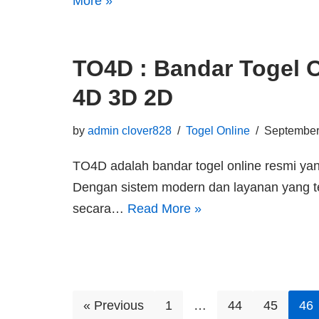
More »
TO4D : Bandar Togel 
4D 3D 2D
by
admin clover828
Togel Online
September
TO4D adalah bandar togel online resmi yang
Dengan sistem modern dan layanan yang 
secara…
Read More »
« Previous
1
…
44
45
46