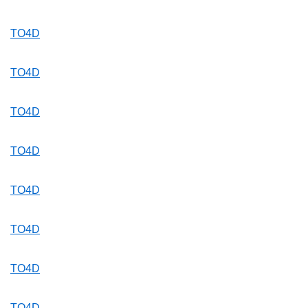
TO4D
TO4D
TO4D
TO4D
TO4D
TO4D
TO4D
TO4D