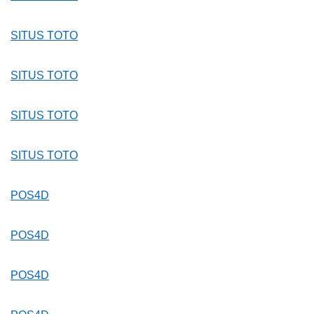
SITUS TOTO
SITUS TOTO
SITUS TOTO
SITUS TOTO
POS4D
POS4D
POS4D