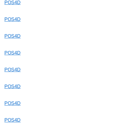
POS4D
POS4D
POS4D
POS4D
POS4D
POS4D
POS4D
POS4D