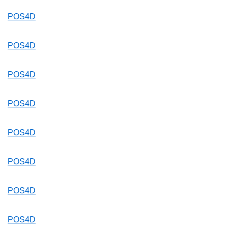
POS4D
POS4D
POS4D
POS4D
POS4D
POS4D
POS4D
POS4D