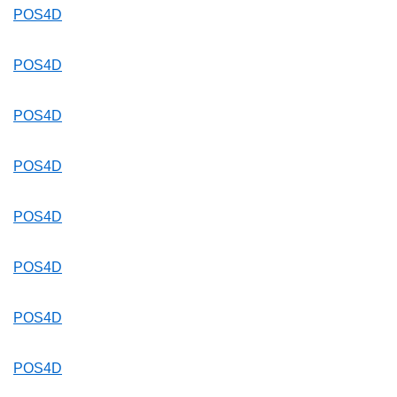
POS4D
POS4D
POS4D
POS4D
POS4D
POS4D
POS4D
POS4D