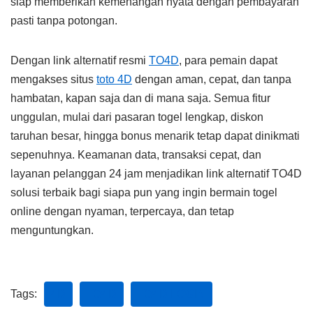
siap memberikan kemenangan nyata dengan pembayaran
pasti tanpa potongan.
Dengan link alternatif resmi
TO4D
, para pemain dapat
mengakses situs
toto 4D
dengan aman, cepat, dan tanpa
hambatan, kapan saja dan di mana saja. Semua fitur
unggulan, mulai dari pasaran togel lengkap, diskon
taruhan besar, hingga bonus menarik tetap dapat dinikmati
sepenuhnya. Keamanan data, transaksi cepat, dan
layanan pelanggan 24 jam menjadikan link alternatif TO4D
solusi terbaik bagi siapa pun yang ingin bermain togel
online dengan nyaman, terpercaya, dan tetap
menguntungkan.
Tags:
4D
TO4D
TO4D LOGIN