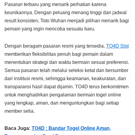
Pasaran terbaru yang menarik perhatian karena
keunikannya. Dengan peluang menang tinggi dan jadwal
result konsisten, Toto Wuhan menjadi pilihan menarik bagi
pemain yang ingin mencoba sesuatu baru.
Dengan beragam pasaran resmi yang tersedia,
TO4D Slot
memberikan fleksibilitas penuh bagi pemain dalam
menentukan strategi dan waktu bermain sesuai preferensi.
Semua pasaran telah melalui seleksi ketat dan bersumber
dari institusi resmi, sehingga keamanan, keakuratan, dan
transparansi hasil dapat dijamin. TO4D terus berkomitmen
untuk menghadirkan pengalaman bermain togel online
yang lengkap, aman, dan menguntungkan bagi setiap
member setia.
Baca Juga:
TO4D : Bandar Togel Online Aman,