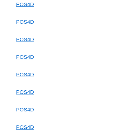
POS4D
POS4D
POS4D
POS4D
POS4D
POS4D
POS4D
POS4D