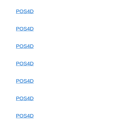
POS4D
POS4D
POS4D
POS4D
POS4D
POS4D
POS4D