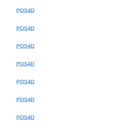
POS4D
POS4D
POS4D
POS4D
POS4D
POS4D
POS4D