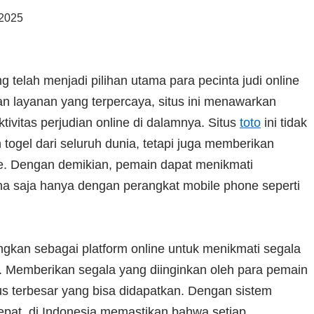
 2025
ng telah menjadi pilihan utama para pecinta judi online
an layanan yang terpercaya, situs ini menawarkan
tivitas perjudian online di dalamnya. Situs
toto
ini tidak
togel dari seluruh dunia, tetapi juga memberikan
e. Dengan demikian, pemain dapat menikmati
na saja hanya dengan perangkat mobile phone seperti
angkan sebagai platform online untuk menikmati segala
el. Memberikan segala yang diinginkan oleh para pemain
 terbesar yang bisa didapatkan. Dengan sistem
epat, di Indonesia memastikan bahwa setiap