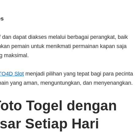
es
dan dapat diakses melalui berbagai perangkat, baik
nkan pemain untuk menikmati permainan kapan saja
g maksimal.
TO4D Slot
menjadi pilihan yang tepat bagi para pecinta
main yang aman, menguntungkan, dan menyenangkan.
Toto Togel dengan
sar Setiap Hari