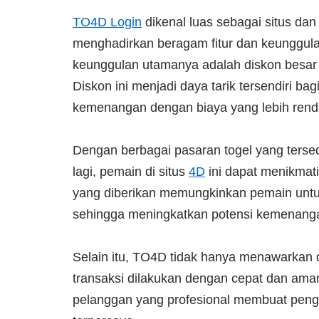
TO4D Login
dikenal luas sebagai situs dan 
menghadirkan beragam fitur dan keunggulan
keunggulan utamanya adalah diskon besar 
Diskon ini menjadi daya tarik tersendiri b
kemenangan dengan biaya yang lebih rend
Dengan berbagai pasaran togel yang terse
lagi, pemain di situs
4D
ini dapat menikmati 
yang diberikan memungkinkan pemain untu
sehingga meningkatkan potensi kemenangan
Selain itu, TO4D tidak hanya menawarkan d
transaksi dilakukan dengan cepat dan ama
pelanggan yang profesional membuat penga