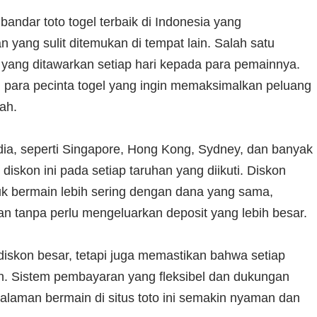
bandar toto togel terbaik di Indonesia yang
 yang sulit ditemukan di tempat lain. Salah satu
yang ditawarkan setiap hari kepada para pemainnya.
agi para pecinta togel yang ingin memaksimalkan peluang
ah.
dia, seperti Singapore, Hong Kong, Sydney, dan banyak
diskon ini pada setiap taruhan yang diikuti. Diskon
k bermain lebih sering dengan dana yang sama,
 tanpa perlu mengeluarkan deposit yang lebih besar.
iskon besar, tetapi juga memastikan bahwa setiap
n. Sistem pembayaran yang fleksibel dan dukungan
laman bermain di situs toto ini semakin nyaman dan