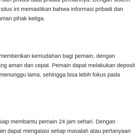
situs ini memastikan bahwa informasi pribadi dan
man pihak ketiga.
k memberikan kemudahan bagi pemain, dengan
ng aman dan cepat. Pemain dapat melakukan deposit
menunggu lama, sehingga bisa lebih fokus pada
 siap membantu pemain 24 jam sehari. Dengan
in dapat mengatasi setiap masalah atau pertanyaan