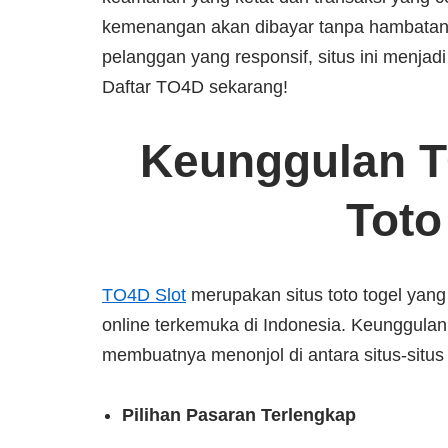
kemenangan akan dibayar tanpa hambatan. 
pelanggan yang responsif, situs ini menjadi 
Daftar TO4D sekarang!
Keunggulan T
Toto
TO4D Slot
merupakan situs toto togel yang 
online terkemuka di Indonesia. Keunggula
membuatnya menonjol di antara situs-situs t
Pilihan Pasaran Terlengkap