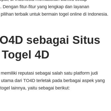
Dengan fitur-fitur yang lengkap dan layanan
pilihan terbaik untuk bermain togel online di Indonesia.
O4D sebagai Situs
 Togel 4D
memiliki reputasi sebagai salah satu platform judi
n utama dari TO4D terletak pada berbagai aspek yang
ogel lainnya, yaitu sebagai berikut: