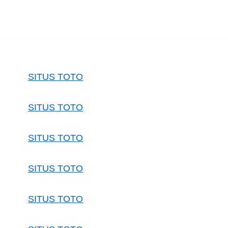
SITUS TOTO
SITUS TOTO
SITUS TOTO
SITUS TOTO
SITUS TOTO