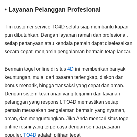
• Layanan Pelanggan Profesional
Tim customer service TO4D selalu siap membantu kapan
pun dibutuhkan. Dengan layanan ramah dan profesional,
setiap pertanyaan atau kendala pemain dapat diselesaikan
secara cepat, menjamin pengalaman bermain tetap lancar.
Bermain togel online di situs
4D
ini memberikan banyak
keuntungan, mulai dari pasaran terlengkap, diskon dan
bonus menarik, hingga transaksi yang cepat dan aman.
Dengan sistem keamanan yang terjamin dan layanan
pelanggan yang responsif, TO4D memastikan setiap
pemain merasakan pengalaman bermain yang nyaman,
aman, dan menguntungkan. Jika Anda mencari situs togel
online resmi yang terpercaya dengan semua pasaran
populer,
TO4D
adalah pilihan tepat.