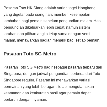
Pasaran Toto HK Siang adalah varian togel Hongkong
yang digelar pada siang hari, memberi kesempatan
tambahan bagi pemain sebelum pengundian malam. Hasil
pengundian dikeluarkan lebih cepat, namun sistem
taruhan dan pilihan angka tetap sama dengan versi
malam, menawarkan hadiah menarik bagi setiap pemain.
Pasaran Toto SG Metro
Pasaran Toto SG Metro hadir sebagai pasaran terbaru dari
Singapura, dengan jadwal pengundian berbeda dari Toto
Singapore reguler. Pasaran ini menawarkan variasi
permainan yang lebih beragam, tetap mengutamakan
keamanan dan keakuratan hasil agar pemain dapat
bertaruh dengan nyaman.