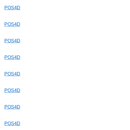
POS4D
POS4D
POS4D
POS4D
POS4D
POS4D
POS4D
POS4D