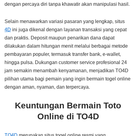
dengan percaya diri tanpa khawatir akan manipulasi hasil.
Selain menawarkan variasi pasaran yang lengkap, situs
4D
ini juga dikenal dengan layanan transaksi yang cepat
dan praktis. Deposit maupun penarikan dana dapat
dilakukan dalam hitungan menit melalui berbagai metode
pembayaran populer, termasuk transfer bank, e-wallet,
hingga pulsa. Dukungan customer service profesional 24
jam semakin menambah kenyamanan, menjadikan TO4D
pilihan utama bagi pemain yang ingin bermain togel online
dengan aman, nyaman, dan terpercaya.
Keuntungan Bermain Toto
Online di TO4D
TO4D
merupakan situs togel online resmi yang