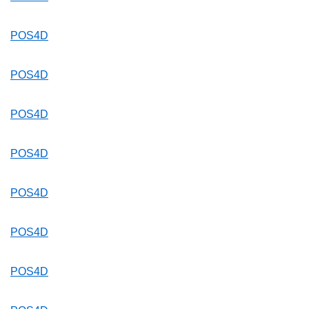
POS4D
POS4D
POS4D
POS4D
POS4D
POS4D
POS4D