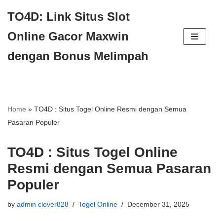
TO4D: Link Situs Slot
Skip
Online Gacor Maxwin
to
dengan Bonus Melimpah
content
Home
»
TO4D : Situs Togel Online Resmi dengan Semua
Pasaran Populer
TO4D : Situs Togel Online
Resmi dengan Semua Pasaran
Populer
by
admin clover828
Togel Online
December 31, 2025