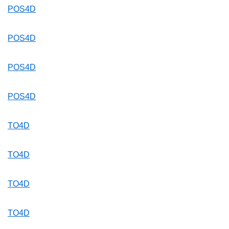
POS4D
POS4D
POS4D
POS4D
TO4D
TO4D
TO4D
TO4D