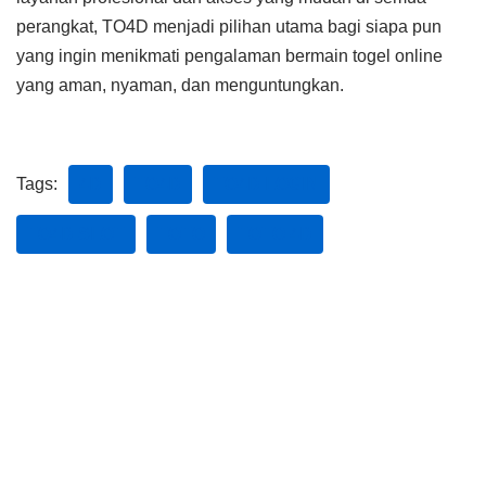
perangkat, TO4D menjadi pilihan utama bagi siapa pun
yang ingin menikmati pengalaman bermain togel online
yang aman, nyaman, dan menguntungkan.
Tags:
4D
TO4D
TO4D LOGIN
TO4D SLOT
TOTO
TOTO 4D