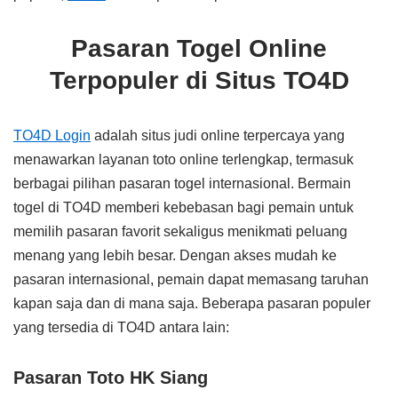
Pasaran Togel Online
Terpopuler di Situs TO4D
TO4D Login
adalah situs judi online terpercaya yang
menawarkan layanan toto online terlengkap, termasuk
berbagai pilihan pasaran togel internasional. Bermain
togel di TO4D memberi kebebasan bagi pemain untuk
memilih pasaran favorit sekaligus menikmati peluang
menang yang lebih besar. Dengan akses mudah ke
pasaran internasional, pemain dapat memasang taruhan
kapan saja dan di mana saja. Beberapa pasaran populer
yang tersedia di TO4D antara lain:
Pasaran Toto HK Siang