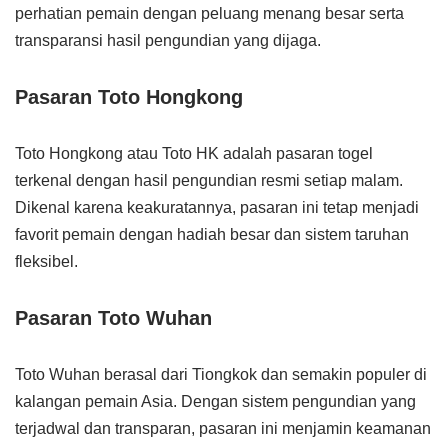
perhatian pemain dengan peluang menang besar serta
transparansi hasil pengundian yang dijaga.
Pasaran Toto Hongkong
Toto Hongkong atau Toto HK adalah pasaran togel
terkenal dengan hasil pengundian resmi setiap malam.
Dikenal karena keakuratannya, pasaran ini tetap menjadi
favorit pemain dengan hadiah besar dan sistem taruhan
fleksibel.
Pasaran Toto Wuhan
Toto Wuhan berasal dari Tiongkok dan semakin populer di
kalangan pemain Asia. Dengan sistem pengundian yang
terjadwal dan transparan, pasaran ini menjamin keamanan