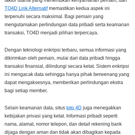
faktor utama yang menentukan kenyamanan pemain, dan
TO4D Link Alternatif
memastikan kedua aspek ini
terpenuhi secara maksimal. Bagi pemain yang
mengutamakan perlindungan data pribadi serta keamanan
transaksi, TO4D menjadi pilihan terpercaya.
Dengan teknologi enkripsi terbaru, semua informasi yang
dikirimkan oleh pemain, mulai dari data pribadi hingga
transaksi finansial, dilindungi secara ketat. Sistem enkripsi
ini mengacak data sehingga hanya pihak berwenang yang
dapat mengaksesnya, memberikan perlindungan ekstra
bagi setiap member.
Selain keamanan data, situs
toto 4D
juga menegakkan
kebijakan privasi yang ketat. Informasi pribadi seperti
nama, alamat, nomor telepon, dan detail rekening bank
dijaga dengan aman dan tidak akan dibagikan kepada