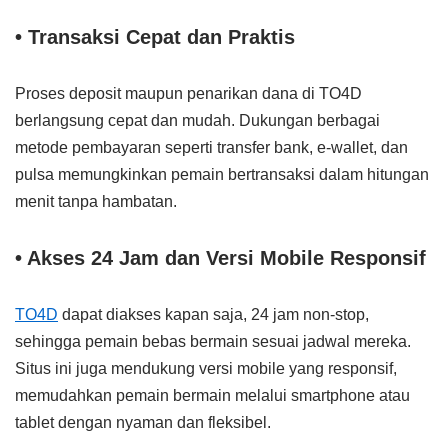
• Transaksi Cepat dan Praktis
Proses deposit maupun penarikan dana di TO4D
berlangsung cepat dan mudah. Dukungan berbagai
metode pembayaran seperti transfer bank, e-wallet, dan
pulsa memungkinkan pemain bertransaksi dalam hitungan
menit tanpa hambatan.
• Akses 24 Jam dan Versi Mobile Responsif
TO4D
dapat diakses kapan saja, 24 jam non-stop,
sehingga pemain bebas bermain sesuai jadwal mereka.
Situs ini juga mendukung versi mobile yang responsif,
memudahkan pemain bermain melalui smartphone atau
tablet dengan nyaman dan fleksibel.