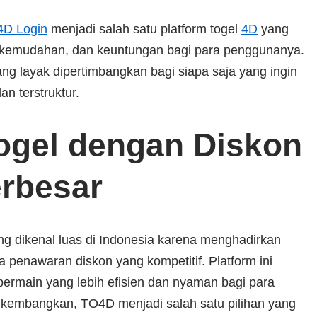
D Login
menjadi salah satu platform togel
4D
yang
kemudahan, dan keuntungan bagi para penggunanya.
ng layak dipertimbangkan bagi siapa saja yang ingin
n terstruktur.
ogel dengan Diskon
erbesar
ng dikenal luas di Indonesia karena menghadirkan
a penawaran diskon yang kompetitif. Platform ini
rmain yang lebih efisien dan nyaman bagi para
ikembangkan, TO4D menjadi salah satu pilihan yang