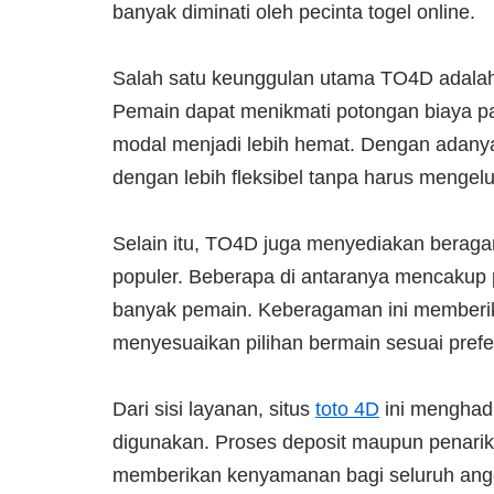
banyak diminati oleh pecinta togel online.
Salah satu keunggulan utama TO4D adalah 
Pemain dapat menikmati potongan biaya pa
modal menjadi lebih hemat. Dengan adanya 
dengan lebih fleksibel tanpa harus mengelu
Selain itu, TO4D juga menyediakan beraga
populer. Beberapa di antaranya mencakup p
banyak pemain. Keberagaman ini memberik
menyesuaikan pilihan bermain sesuai pref
Dari sisi layanan, situs
toto 4D
ini menghadi
digunakan. Proses deposit maupun penarik
memberikan kenyamanan bagi seluruh angg