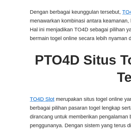
Dengan berbagai keunggulan tersebut,
TO4
menawarkan kombinasi antara keamanan, 
Hal ini menjadikan TO4D sebagai pilihan ya
bermain togel online secara lebih nyaman da
PTO4D Situs T
T
TO4D Slot
merupakan situs togel online ya
berbagai pilihan pasaran togel lengkap sert
dirancang untuk memberikan pengalaman be
penggunanya. Dengan sistem yang terus d