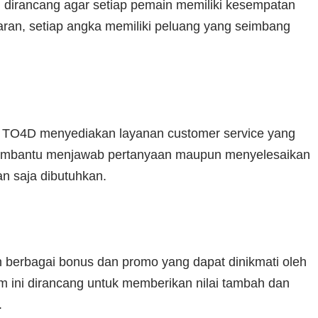
irancang agar setiap pemain memiliki kesempatan
ran, setiap angka memiliki peluang yang seimbang
TO4D menyediakan layanan customer service yang
 membantu menjawab pertanyaan maupun menyelesaikan
n saja dibutuhkan.
n berbagai bonus dan promo yang dapat dinikmati oleh
m ini dirancang untuk memberikan nilai tambah dan
.