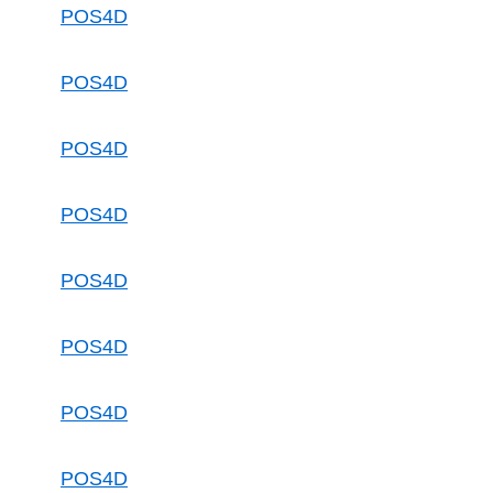
POS4D
POS4D
POS4D
POS4D
POS4D
POS4D
POS4D
POS4D