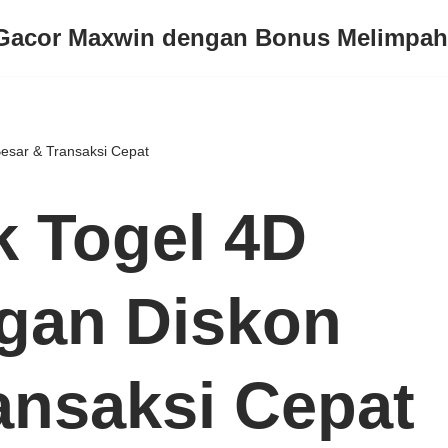
e Gacor Maxwin dengan Bonus Melimpah
esar & Transaksi Cepat
k Togel 4D
gan Diskon
ansaksi Cepat