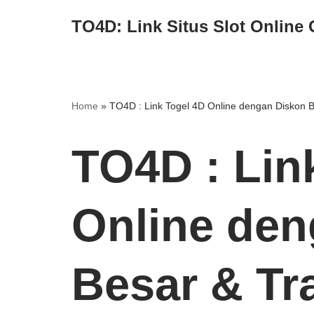
TO4D: Link Situs Slot Onlin
Skip
to
content
Home
»
TO4D : Link Togel 4D Online dengan Diskon B
TO4D : Lin
Online den
Besar & Tr