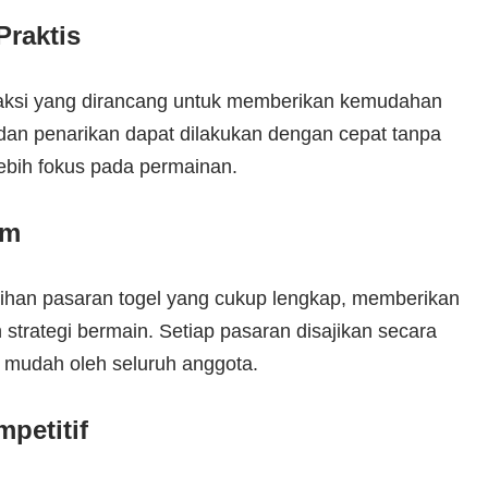
Praktis
saksi yang dirancang untuk memberikan kemudahan
dan penarikan dapat dilakukan dengan cepat tanpa
ebih fokus pada permainan.
am
ilihan pasaran togel yang cukup lengkap, memberikan
 strategi bermain. Setiap pasaran disajikan secara
 mudah oleh seluruh anggota.
petitif