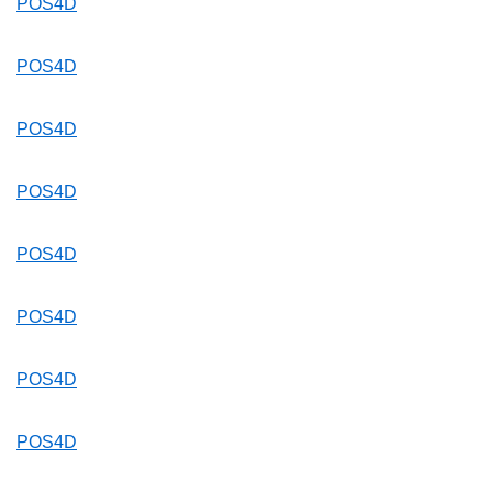
POS4D
POS4D
POS4D
POS4D
POS4D
POS4D
POS4D
POS4D