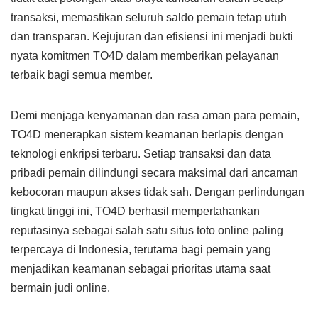
transaksi, memastikan seluruh saldo pemain tetap utuh
dan transparan. Kejujuran dan efisiensi ini menjadi bukti
nyata komitmen TO4D dalam memberikan pelayanan
terbaik bagi semua member.
Demi menjaga kenyamanan dan rasa aman para pemain,
TO4D menerapkan sistem keamanan berlapis dengan
teknologi enkripsi terbaru. Setiap transaksi dan data
pribadi pemain dilindungi secara maksimal dari ancaman
kebocoran maupun akses tidak sah. Dengan perlindungan
tingkat tinggi ini, TO4D berhasil mempertahankan
reputasinya sebagai salah satu situs toto online paling
terpercaya di Indonesia, terutama bagi pemain yang
menjadikan keamanan sebagai prioritas utama saat
bermain judi online.