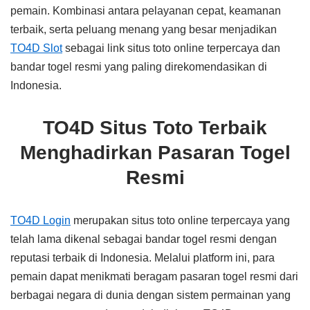
pemain. Kombinasi antara pelayanan cepat, keamanan
terbaik, serta peluang menang yang besar menjadikan
TO4D Slot
sebagai link situs toto online terpercaya dan
bandar togel resmi yang paling direkomendasikan di
Indonesia.
TO4D Situs Toto Terbaik
Menghadirkan Pasaran Togel
Resmi
TO4D Login
merupakan situs toto online terpercaya yang
telah lama dikenal sebagai bandar togel resmi dengan
reputasi terbaik di Indonesia. Melalui platform ini, para
pemain dapat menikmati beragam pasaran togel resmi dari
berbagai negara di dunia dengan sistem permainan yang