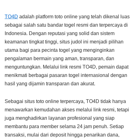
TO4D
adalah platform toto online yang telah dikenal luas
sebagai salah satu bandar togel resmi dan terpercaya di
Indonesia. Dengan reputasi yang solid dan sistem
keamanan tingkat tinggi, situs judol ini menjadi pilihan
utama bagi para pecinta togel yang menginginkan
pengalaman bermain yang aman, transparan, dan
menguntungkan. Melalui link resmi TO4D, pemain dapat
menikmati berbagai pasaran togel internasional dengan
hasil yang dijamin transparan dan akurat.
Sebagai situs toto online terpercaya, TO4D tidak hanya
menawarkan kemudahan akses melalui link resmi, tetapi
juga menghadirkan layanan profesional yang siap
membantu para member selama 24 jam penuh. Setiap
transaksi, mulai dari deposit hingga penarikan dana,