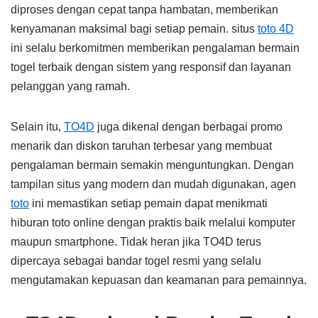
diproses dengan cepat tanpa hambatan, memberikan
kenyamanan maksimal bagi setiap pemain. situs
toto 4D
ini selalu berkomitmen memberikan pengalaman bermain
togel terbaik dengan sistem yang responsif dan layanan
pelanggan yang ramah.
Selain itu,
TO4D
juga dikenal dengan berbagai promo
menarik dan diskon taruhan terbesar yang membuat
pengalaman bermain semakin menguntungkan. Dengan
tampilan situs yang modern dan mudah digunakan, agen
toto
ini memastikan setiap pemain dapat menikmati
hiburan toto online dengan praktis baik melalui komputer
maupun smartphone. Tidak heran jika TO4D terus
dipercaya sebagai bandar togel resmi yang selalu
mengutamakan kepuasan dan keamanan para pemainnya.