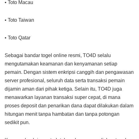
• Toto Macau
• Toto Taiwan
• Toto Qatar
Sebagai bandar togel online resmi, TO4D selalu
mengutamakan keamanan dan kenyamanan setiap
pemain. Dengan sistem enkripsi canggih dan pengawasan
server profesional, seluruh data serta transaksi pemain
dijamin aman dari pihak ketiga. Selain itu, TO4D juga
menawarkan layanan transaksi super cepat, di mana
proses deposit dan penarikan dana dapat dilakukan dalam
hitungan menit tanpa hambatan dan tanpa potongan
sedikit pun.