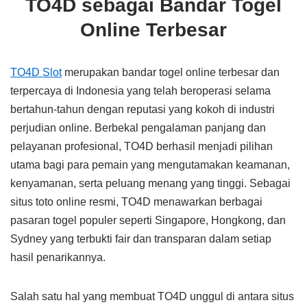
TO4D sebagai Bandar Togel
Online Terbesar
TO4D Slot
merupakan bandar togel online terbesar dan
terpercaya di Indonesia yang telah beroperasi selama
bertahun-tahun dengan reputasi yang kokoh di industri
perjudian online. Berbekal pengalaman panjang dan
pelayanan profesional, TO4D berhasil menjadi pilihan
utama bagi para pemain yang mengutamakan keamanan,
kenyamanan, serta peluang menang yang tinggi. Sebagai
situs toto online resmi, TO4D menawarkan berbagai
pasaran togel populer seperti Singapore, Hongkong, dan
Sydney yang terbukti fair dan transparan dalam setiap
hasil penarikannya.
Salah satu hal yang membuat TO4D unggul di antara situs