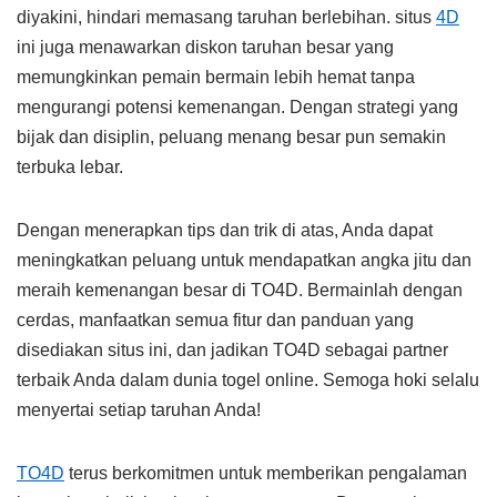
diyakini, hindari memasang taruhan berlebihan. situs
4D
ini juga menawarkan diskon taruhan besar yang
memungkinkan pemain bermain lebih hemat tanpa
mengurangi potensi kemenangan. Dengan strategi yang
bijak dan disiplin, peluang menang besar pun semakin
terbuka lebar.
Dengan menerapkan tips dan trik di atas, Anda dapat
meningkatkan peluang untuk mendapatkan angka jitu dan
meraih kemenangan besar di TO4D. Bermainlah dengan
cerdas, manfaatkan semua fitur dan panduan yang
disediakan situs ini, dan jadikan TO4D sebagai partner
terbaik Anda dalam dunia togel online. Semoga hoki selalu
menyertai setiap taruhan Anda!
TO4D
terus berkomitmen untuk memberikan pengalaman