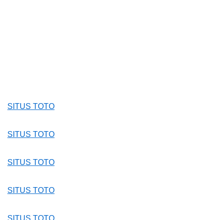
SITUS TOTO
SITUS TOTO
SITUS TOTO
SITUS TOTO
SITUS TOTO