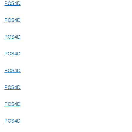
POS4D
POS4D
POS4D
POS4D
POS4D
POS4D
POS4D
POS4D