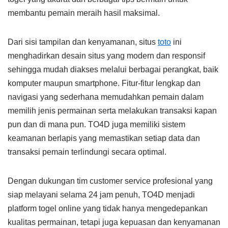
membantu pemain meraih hasil maksimal.
Dari sisi tampilan dan kenyamanan, situs
toto
ini
menghadirkan desain situs yang modern dan responsif
sehingga mudah diakses melalui berbagai perangkat, baik
komputer maupun smartphone. Fitur-fitur lengkap dan
navigasi yang sederhana memudahkan pemain dalam
memilih jenis permainan serta melakukan transaksi kapan
pun dan di mana pun. TO4D juga memiliki sistem
keamanan berlapis yang memastikan setiap data dan
transaksi pemain terlindungi secara optimal.
Dengan dukungan tim customer service profesional yang
siap melayani selama 24 jam penuh, TO4D menjadi
platform togel online yang tidak hanya mengedepankan
kualitas permainan, tetapi juga kepuasan dan kenyamanan