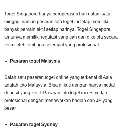
Togel Singapore hanya beroperasi 5 hari dalam satu
minggu, namun pasaran toto togel ini tetap memiliki
banyak pemain aktif setiap harinya. Togel Singapore
tentunya memiliki regulasi yang sah dan dikelola secara
resmi oleh lembaga setempat yang profesional.
Pasaran togel Malaysia
Salah satu pasaran togel online yang terkenal di Asia
adalah toto Malaysia. Bisa diikuti dengan hanya modal
deposit yang kecil. Pasaran toto togel ini resmi dan
profesional dengan menawarkan hadiah dan JP yang
besar.
Pasaran togel Sydney