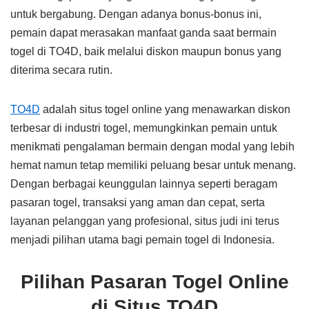
untuk bergabung. Dengan adanya bonus-bonus ini,
pemain dapat merasakan manfaat ganda saat bermain
togel di TO4D, baik melalui diskon maupun bonus yang
diterima secara rutin.
TO4D
adalah situs togel online yang menawarkan diskon
terbesar di industri togel, memungkinkan pemain untuk
menikmati pengalaman bermain dengan modal yang lebih
hemat namun tetap memiliki peluang besar untuk menang.
Dengan berbagai keunggulan lainnya seperti beragam
pasaran togel, transaksi yang aman dan cepat, serta
layanan pelanggan yang profesional, situs judi ini terus
menjadi pilihan utama bagi pemain togel di Indonesia.
Pilihan Pasaran Togel Online
di Situs TO4D