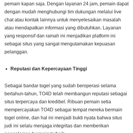
pemain kapan saja. Dengan layanan 24 jam, pemain dapat
dengan mudah menghubungi tim dukungan melalui live
chat atau kontak lainnya untuk menyelesaikan masalah
atau mendapatkan informasi yang dibutuhkan. Layanan
yang responsif dan ramah ini menjadikan platform ini
sebagai situs yang sangat mengutamakan kepuasan
pelanggan.
Reputasi dan Kepercayaan Tinggi
Sebagai bandar togel yang sudah beroperasi selama
bertahun-tahun, TO4D telah membangun reputasi sebagai
situs terpercaya dan kredibel. Ribuan pemain setia
mempercayakan TO4D sebagai tempat mereka bermain
togel online, dan hal ini menjadi bukti nyata bahwa situs
judi ini selalu menjaga integritas dan memberikan