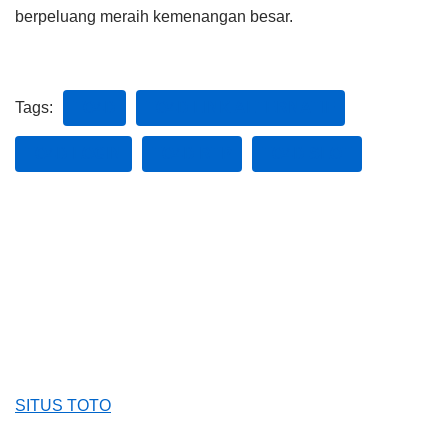
berpeluang meraih kemenangan besar.
Tags:
TO4D
TO4D LINK ALTERNATIF
TO4D LOGIN
TO4D RTP
TO4D SLOT
SITUS TOTO