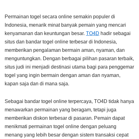
Permainan togel secara online semakin populer di
Indonesia, menarik minat banyak pemain yang mencari
kenyamanan dan keuntungan besar.
TO4D
hadir sebagai
situs dan bandar togel online terbesar di Indonesia,
memberikan pengalaman bermain aman, nyaman, dan
menguntungkan. Dengan berbagai pilihan pasaran terbaik,
situs judi ini menjadi destinasi utama bagi para penggemar
togel yang ingin bermain dengan aman dan nyaman,
kapan saja dan di mana saja.
Sebagai bandar togel online terpercaya, TO4D tidak hanya
menawarkan permainan yang beragam, tetapi juga
memberikan diskon terbesar di pasaran. Pemain dapat
menikmati permainan togel online dengan peluang
menang yang lebih besar dengan sistem transaksi cepat