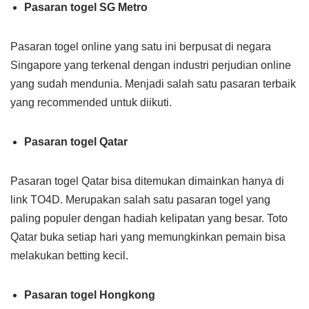
Pasaran togel SG Metro
Pasaran togel online yang satu ini berpusat di negara
Singapore yang terkenal dengan industri perjudian online
yang sudah mendunia. Menjadi salah satu pasaran terbaik
yang recommended untuk diikuti.
Pasaran togel Qatar
Pasaran togel Qatar bisa ditemukan dimainkan hanya di
link TO4D. Merupakan salah satu pasaran togel yang
paling populer dengan hadiah kelipatan yang besar. Toto
Qatar buka setiap hari yang memungkinkan pemain bisa
melakukan betting kecil.
Pasaran togel Hongkong