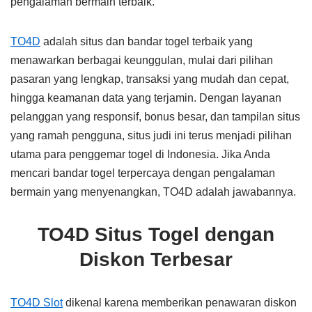
pengalaman bermain terbaik.
TO4D
adalah situs dan bandar togel terbaik yang
menawarkan berbagai keunggulan, mulai dari pilihan
pasaran yang lengkap, transaksi yang mudah dan cepat,
hingga keamanan data yang terjamin. Dengan layanan
pelanggan yang responsif, bonus besar, dan tampilan situs
yang ramah pengguna, situs judi ini terus menjadi pilihan
utama para penggemar togel di Indonesia. Jika Anda
mencari bandar togel terpercaya dengan pengalaman
bermain yang menyenangkan, TO4D adalah jawabannya.
TO4D Situs Togel dengan
Diskon Terbesar
TO4D Slot
dikenal karena memberikan penawaran diskon