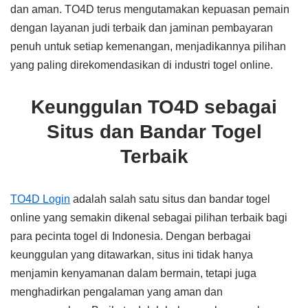
dan aman. TO4D terus mengutamakan kepuasan pemain
dengan layanan judi terbaik dan jaminan pembayaran
penuh untuk setiap kemenangan, menjadikannya pilihan
yang paling direkomendasikan di industri togel online.
Keunggulan TO4D sebagai
Situs dan Bandar Togel
Terbaik
TO4D Login
adalah salah satu situs dan bandar togel
online yang semakin dikenal sebagai pilihan terbaik bagi
para pecinta togel di Indonesia. Dengan berbagai
keunggulan yang ditawarkan, situs ini tidak hanya
menjamin kenyamanan dalam bermain, tetapi juga
menghadirkan pengalaman yang aman dan