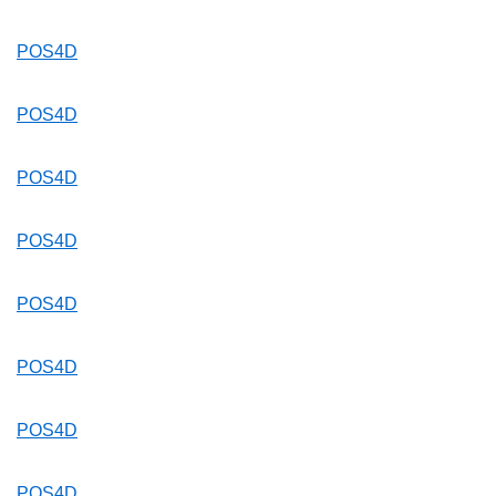
POS4D
POS4D
POS4D
POS4D
POS4D
POS4D
POS4D
POS4D