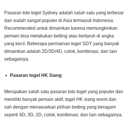
Pasaran toto togel Sydney adalah salah satu yang terbesar
dan sudah sangat populer di Asia termasuk Indonesia.
Recommended untuk dimainkan karena memungkinkan
pemain bisa melakukan betting atau bertaruh di angka
yang kecil. Beberapa permainan togel SDY yang banyak
dimainkan adalah 2D/3D/4D, colok, kombinasi, dan lain
sebagainya.
Pasaran togel HK Siang
Merupakan salah satu pasaran toto togel yang populer dan
memiliki banyak pemain aktif, togel HK siang resmi dan
sah dengan menawarkan pilihan betting yang beragam
seperti 4D, 3D, 2D, colok, kombinasi, dan lain sebagainya.