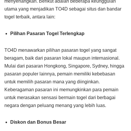
menyenangkan. Berikut adalah beberapa keunggulan
utama yang menjadikan TO4D sebagai situs dan bandar
togel terbaik, antara lain:
Pilihan Pasaran Togel Terlengkap
TO4D menawarkan pilihan pasaran togel yang sangat
beragam, baik dari pasaran lokal maupun internasional.
Mulai dari pasaran Hongkong, Singapore, Sydney, hingga
pasaran populer lainnya, pemain memiliki kebebasan
untuk memilih pasaran mana yang diinginkan.
Keberagaman pasaran ini memungkinkan para pemain
untuk merasakan sensasi bermain togel dari berbagai
negara dengan peluang menang yang lebih luas.
Diskon dan Bonus Besar